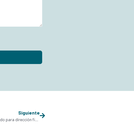
Siguiente
Analítica financiera – Cuadros de Mando para dirección financiera