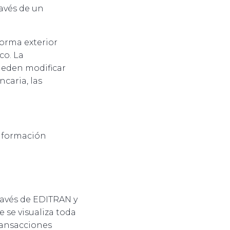
ravés de un
forma exterior
co. La
pueden modificar
caria, las
información
ravés de EDITRAN y
 se visualiza toda
transacciones